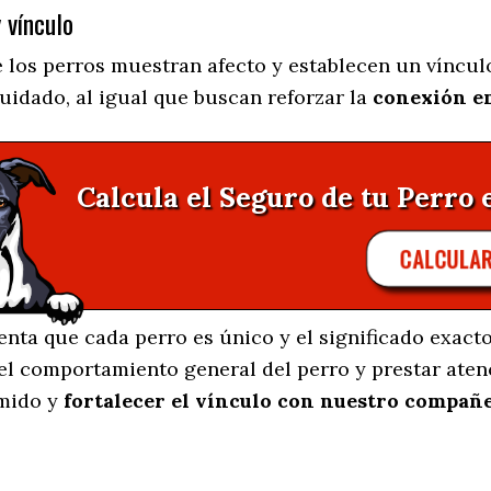
 vínculo
 los perros muestran afecto y establecen un víncul
cuidado, al igual que buscan reforzar la
conexión e
Calcula el Seguro de tu Perro 
CALCULA
enta que cada perro es único y el significado exac
r el comportamiento general del perro y prestar ate
amido y
fortalecer el vínculo con nuestro compañ