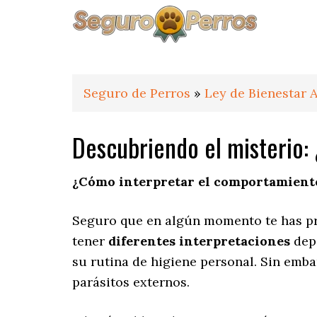
Saltar
Saltar
Saltar
a
al
al
la
contenido
pie
navegación
principal
de
principal
página
Seguro de Perros
»
Ley de Bienestar 
Descubriendo el misterio:
¿Cómo interpretar el comportamiento
Seguro que en algún momento te has pr
tener
diferentes interpretaciones
depe
su rutina de higiene personal. Sin em
parásitos externos.