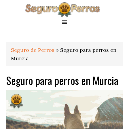
Saltar
Saltar
Saltar
a
al
al
la
contenido
pie
navegación
principal
de
principal
página
Seguro de Perros
»
Seguro para perros en
Murcia
Seguro para perros en Murcia