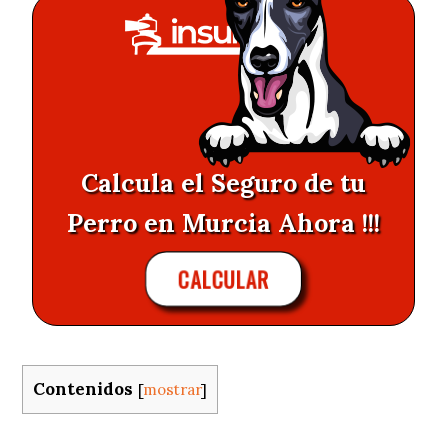
Calcula el Seguro de tu
Perro en Murcia Ahora !!!
CALCULAR
Contenidos
[
mostrar
]