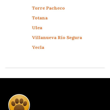
Torre Pacheco
Totana
Ulea
Villanueva Río Segura
Yecla