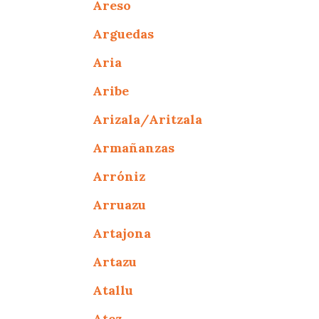
Areso
Arguedas
Aria
Aribe
Arizala/Aritzala
Armañanzas
Arróniz
Arruazu
Artajona
Artazu
Atallu
Atez