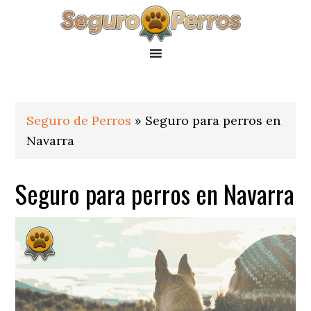
Saltar
Saltar
Saltar
a
al
al
la
contenido
pie
navegación
principal
de
principal
página
Seguro de Perros
»
Seguro para perros en
Navarra
Seguro para perros en Navarra