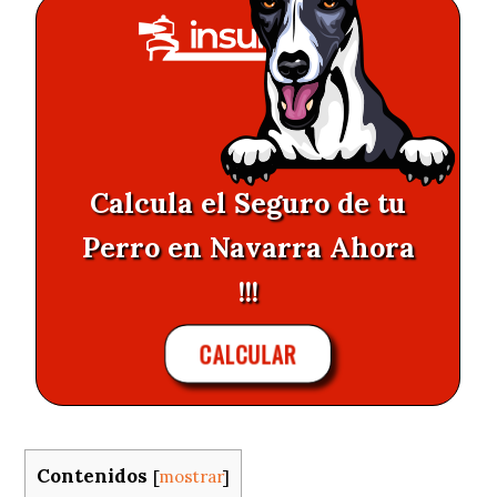
Calcula el Seguro de tu
Perro en Navarra Ahora
!!!
CALCULAR
Contenidos
[
mostrar
]