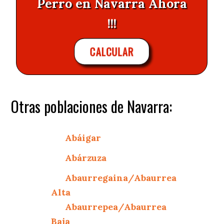
Perro en Navarra Ahora
!!!
CALCULAR
Otras poblaciones de Navarra:
Abáigar
Abárzuza
Abaurregaina/Abaurrea
Alta
Abaurrepea/Abaurrea
Baja