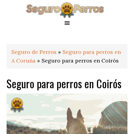
Saltar
Saltar
Saltar
a
al
al
la
contenido
pie
navegación
principal
de
principal
página
Seguro de Perros
»
Seguro para perros en
A Coruña
»
Seguro para perros en Coirós
Seguro para perros en Coirós