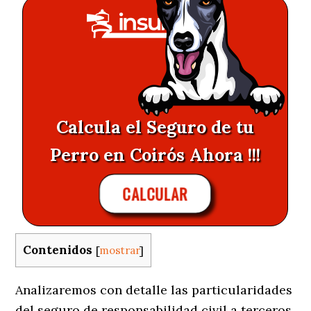
Calcula el Seguro de tu
Perro en Coirós Ahora !!!
CALCULAR
Contenidos
[
mostrar
]
Analizaremos con detalle las particularidades
del seguro de responsabilidad civil a terceros