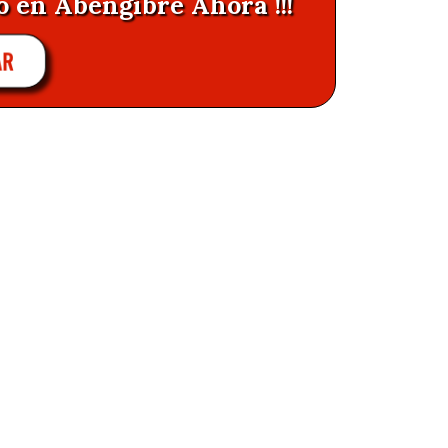
o en Abengibre Ahora !!!
AR