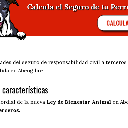
Calcula el Seguro de tu Perr
CALCUL
des del seguro de responsabilidad civil a terceros 
dida en
Abengibre.
s características
mordial de la nueva
Ley de Bienestar Animal
en Abe
erceros.