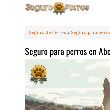
Saltar
Saltar
Saltar
a
al
al
la
contenido
pie
navegación
principal
de
principal
página
Seguro de Perros
»
Seguro para perro
Seguro para perros en Ab