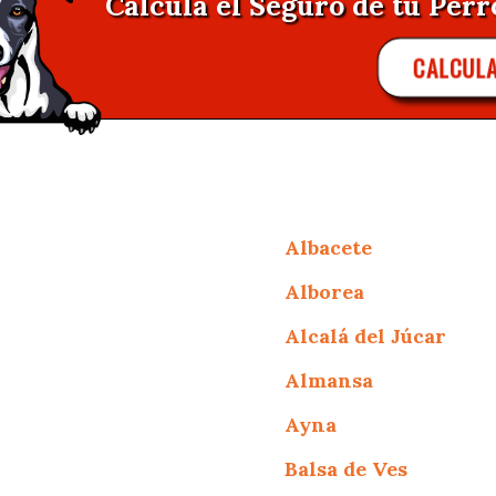
Calcula el Seguro de tu Perr
CALCUL
Albacete
Alborea
Alcalá del Júcar
Almansa
Ayna
Balsa de Ves