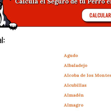
Calcula el Seguro de tu Perro e
CALCULAR
l:
Agudo
Albaladejo
Alcoba de los Monte
Alcubillas
Almadén
Almagro