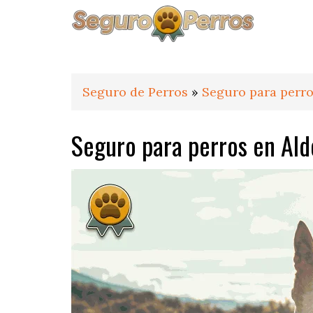
Saltar
Saltar
Saltar
a
al
al
la
contenido
pie
navegación
principal
de
principal
página
Seguro de Perros
»
Seguro para perro
Seguro para perros en Ald