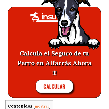
Calcula el Seguro de tu
Perro en Alfarràs Ahora
!!!
CALCULAR
Contenidos
[
mostrar
]