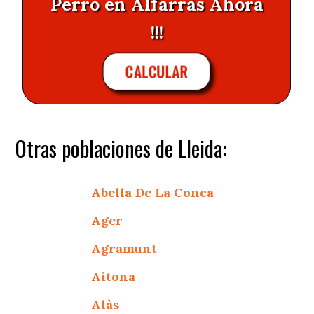
Perro en Alfarràs Ahora
!!!
CALCULAR
Otras poblaciones de Lleida:
Abella De La Conca
Ager
Agramunt
Aitona
Alàs