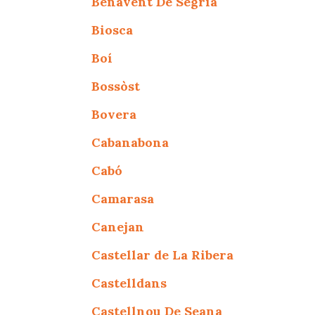
Benavent De Segrià
Biosca
Boí
Bossòst
Bovera
Cabanabona
Cabó
Camarasa
Canejan
Castellar de La Ribera
Castelldans
Castellnou De Seana