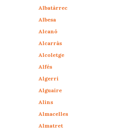
Albatàrrec
Albesa
Alcanó
Alcarràs
Alcoletge
Alfés
Algerri
Alguaire
Alins
Almacelles
Almatret