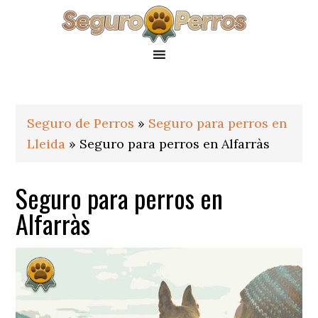
Saltar
Saltar
Saltar
a
al
al
la
contenido
pie
navegación
principal
de
principal
página
Seguro de Perros
»
Seguro para perros en
Lleida
»
Seguro para perros en Alfarràs
Seguro para perros en
Alfarràs