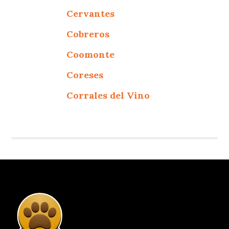
Cervantes
Cobreros
Coomonte
Coreses
Corrales del Vino