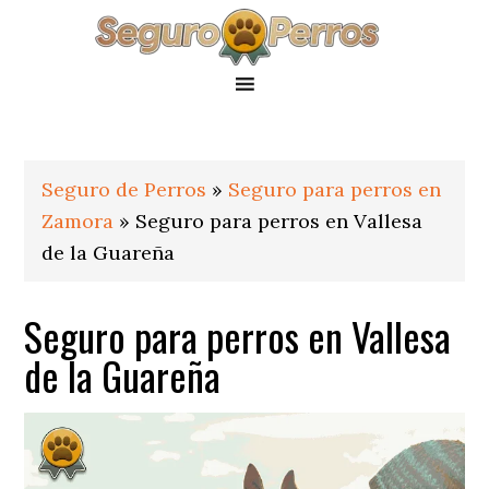
Saltar
Saltar
Saltar
a
al
al
la
contenido
pie
navegación
principal
de
principal
página
Seguro de Perros
»
Seguro para perros en
Zamora
»
Seguro para perros en Vallesa
de la Guareña
Seguro para perros en Vallesa
de la Guareña