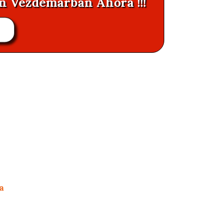
en Vezdemarbán Ahora !!!
R
a