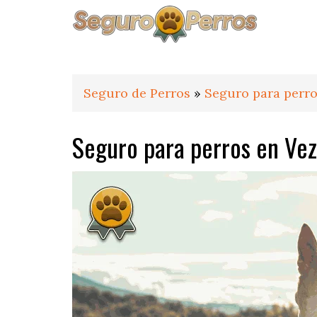
Saltar
Saltar
Saltar
a
al
al
la
contenido
pie
navegación
principal
de
principal
página
Seguro de Perros
»
Seguro para perr
Seguro para perros en V