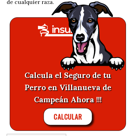
de cualquier raza.
Calcula el Seguro de tu
Perro en Villanueva de
Campeán Ahora !!!
CALCULAR