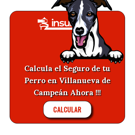
Calcula el Seguro de tu
Perro en Villanueva de
Campeán Ahora !!!
CALCULAR