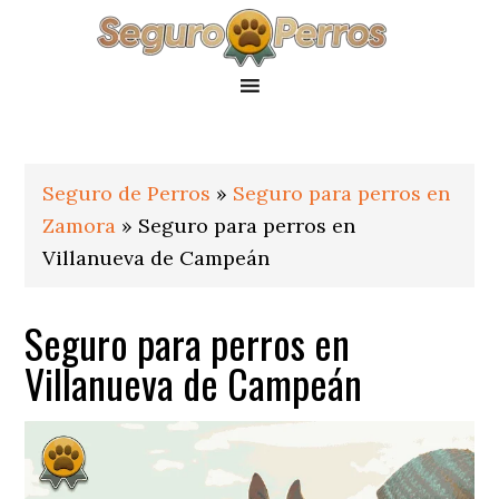
Saltar
Saltar
Saltar
a
al
al
la
contenido
pie
navegación
principal
de
principal
página
Seguro de Perros
»
Seguro para perros en
Zamora
»
Seguro para perros en
Villanueva de Campeán
Seguro para perros en
Villanueva de Campeán