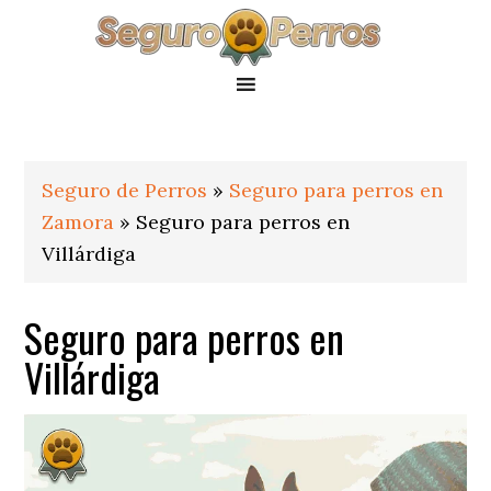
Saltar
Saltar
Saltar
a
al
al
la
contenido
pie
navegación
principal
de
principal
página
Seguro de Perros
»
Seguro para perros en
Zamora
»
Seguro para perros en
Villárdiga
Seguro para perros en
Villárdiga