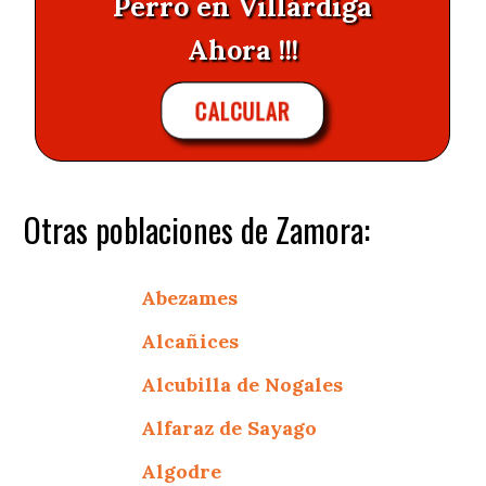
Perro en Villárdiga
Ahora !!!
CALCULAR
Otras poblaciones de Zamora:
Abezames
Alcañices
Alcubilla de Nogales
Alfaraz de Sayago
Algodre