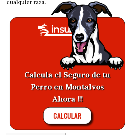
cualquier raza.
Calcula el Seguro de tu
Perro en Montalvos
Ahora !!!
CALCULAR