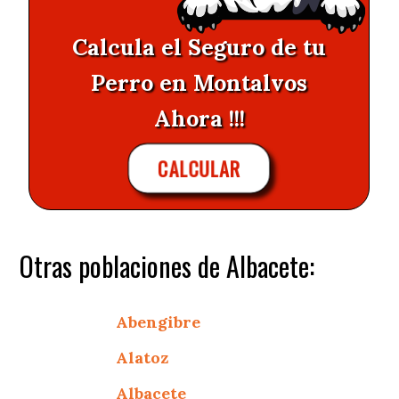
Calcula el Seguro de tu
Perro en Montalvos
Ahora !!!
CALCULAR
Otras poblaciones de Albacete:
Abengibre
Alatoz
Albacete