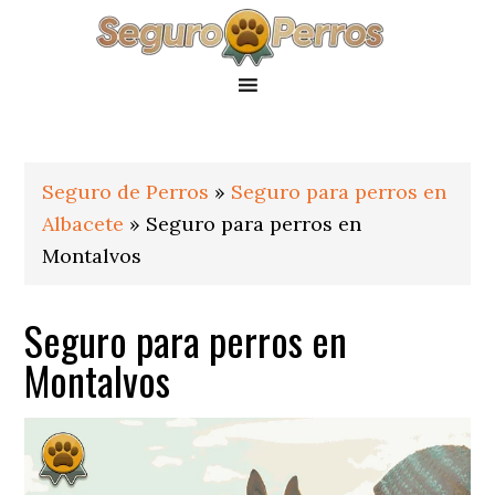
Saltar
Saltar
Saltar
a
al
al
la
contenido
pie
navegación
principal
de
principal
página
Seguro de Perros
»
Seguro para perros en
Albacete
»
Seguro para perros en
Montalvos
Seguro para perros en
Montalvos