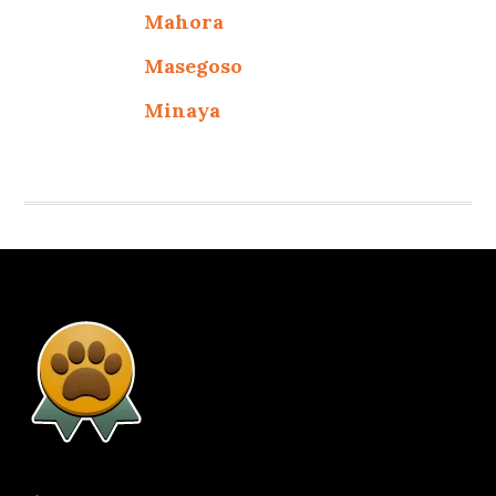
Mahora
Masegoso
Minaya