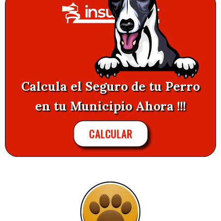
Calcula el Seguro de tu Perro
en tu Municipio Ahora !!!
CALCULAR