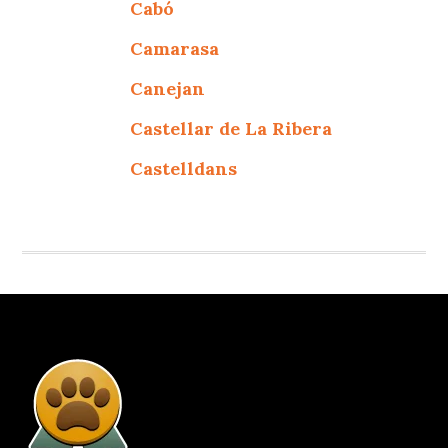
Cabó
Camarasa
Canejan
Castellar de La Ribera
Castelldans