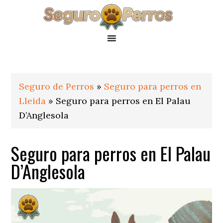
Saltar
Saltar
Saltar
a
al
al
la
contenido
pie
navegación
principal
de
principal
página
Seguro de Perros
»
Seguro para perros en
Lleida
»
Seguro para perros en El Palau
D’Anglesola
Seguro para perros en El Palau
D’Anglesola