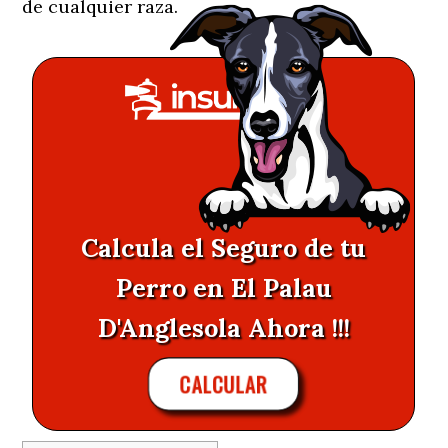
de cualquier raza.
Calcula el Seguro de tu
Perro en El Palau
D'Anglesola Ahora !!!
CALCULAR