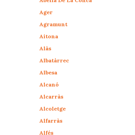
Abella De La Conca
Ager
Agramunt
Aitona
Alàs
Albatàrrec
Albesa
Alcanó
Alcarràs
Alcoletge
Alfarràs
Alfés