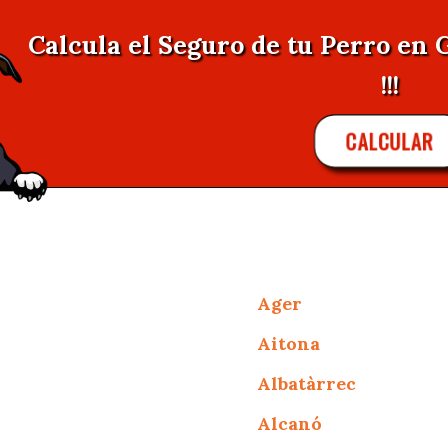
Calcula el Seguro de tu Perro en
!!!
CALCULAR
Ager
Aitona
Albatàrrec
Alcanó