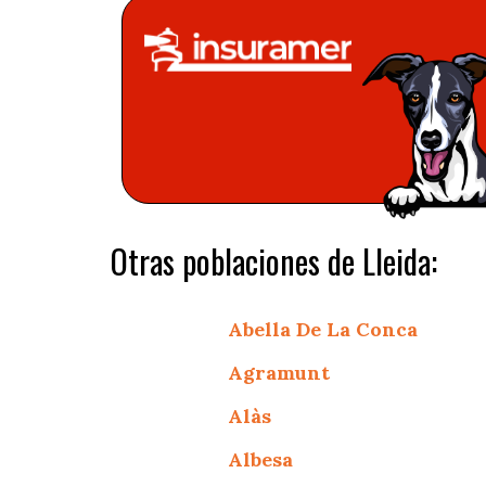
Otras poblaciones de Lleida:
Abella De La Conca
Agramunt
Alàs
Albesa