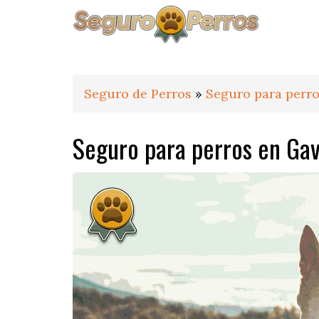
Saltar
Saltar
Saltar
a
al
al
la
contenido
pie
navegación
principal
de
principal
página
Seguro de Perros
»
Seguro para perro
Seguro para perros en Ga