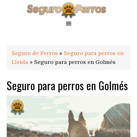
Saltar
Saltar
Saltar
a
al
al
la
contenido
pie
navegación
principal
de
principal
página
Seguro de Perros
»
Seguro para perros en
Lleida
»
Seguro para perros en Golmés
Seguro para perros en Golmés