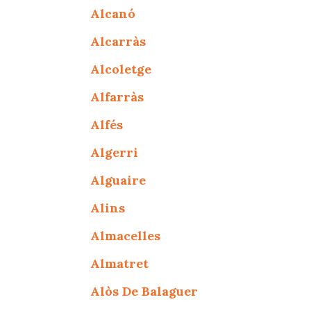
Alcanó
Alcarràs
Alcoletge
Alfarràs
Alfés
Algerri
Alguaire
Alins
Almacelles
Almatret
Alòs De Balaguer