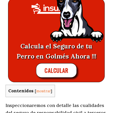
Calcula el Seguro de tu
Perro en Golmés Ahora !!!
CALCULAR
Contenidos
[
mostrar
]
Inspeccionaremos con detalle las cualidades
del seguro de responsabilidad civil a terceros