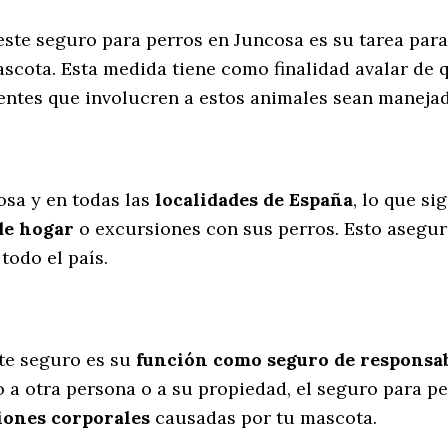
 este seguro para perros en Juncosa es su tarea par
scota. Esta medida tiene como finalidad avalar de 
dentes que involucren a estos animales sean manej
l
osa y en todas las
localidades de España
, lo que s
de hogar
o excursiones con sus perros
. Esto asegu
todo el país.
te seguro es su
función como seguro de responsabi
 a otra persona o a su propiedad, el seguro para p
iones corporales
causadas por tu mascota.