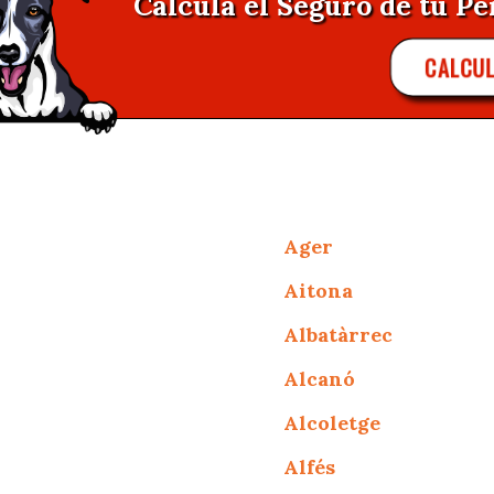
Calcula el Seguro de tu Pe
CALCU
Ager
Aitona
Albatàrrec
Alcanó
Alcoletge
Alfés