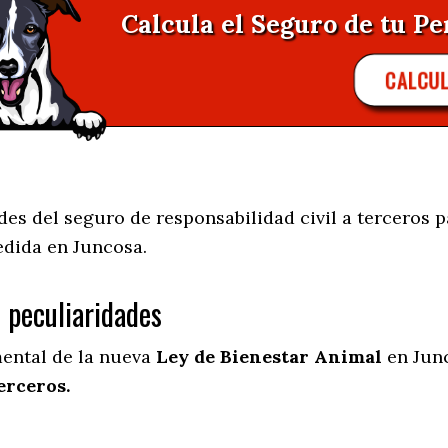
Calcula el Seguro de tu Pe
CALCU
s del seguro de responsabilidad civil a terceros p
edida en
Juncosa.
s peculiaridades
mental de la nueva
Ley de Bienestar Animal
en Junc
erceros.