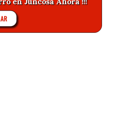
rro en Juncosa Ahora !!!
LAR