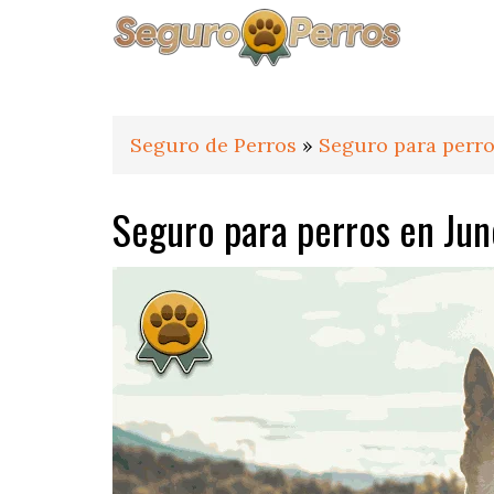
Saltar
Saltar
Saltar
a
al
al
la
contenido
pie
navegación
principal
de
principal
página
Seguro de Perros
»
Seguro para perro
Seguro para perros en Ju