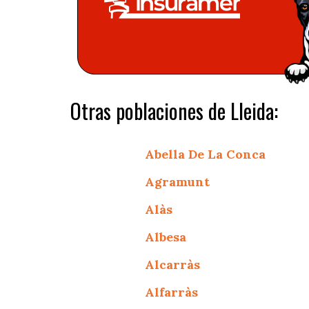
Otras poblaciones de Lleida:
Abella De La Conca
Agramunt
Alàs
Albesa
Alcarràs
Alfarràs