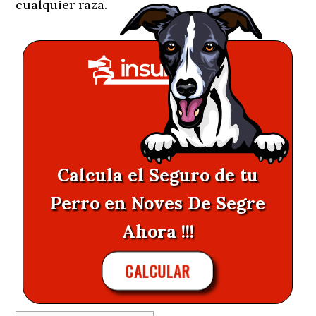
cualquier raza.
Calcula el Seguro de tu
Perro en Noves De Segre
Ahora !!!
CALCULAR