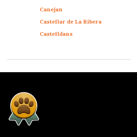
Canejan
Castellar de La Ribera
Castelldans