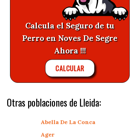
Calcula el Seguro de tu
Perro en Noves De Segre
Ahora !!!
CALCULAR
Otras poblaciones de Lleida:
Abella De La Conca
Ager