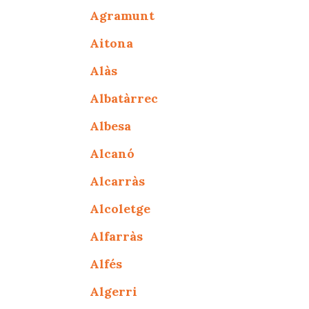
Agramunt
Aitona
Alàs
Albatàrrec
Albesa
Alcanó
Alcarràs
Alcoletge
Alfarràs
Alfés
Algerri