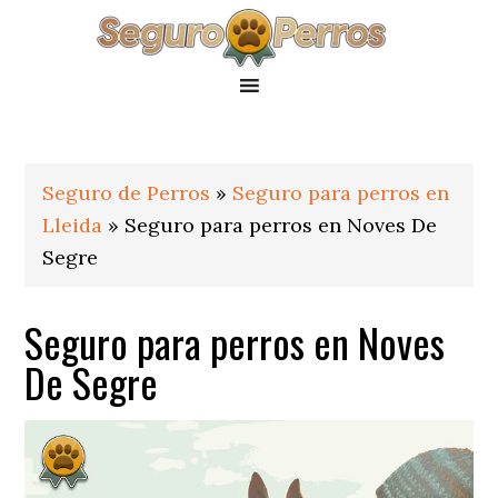
Saltar
Saltar
Saltar
a
al
al
la
contenido
pie
navegación
principal
de
principal
página
Seguro de Perros
»
Seguro para perros en
Lleida
»
Seguro para perros en Noves De
Segre
Seguro para perros en Noves
De Segre