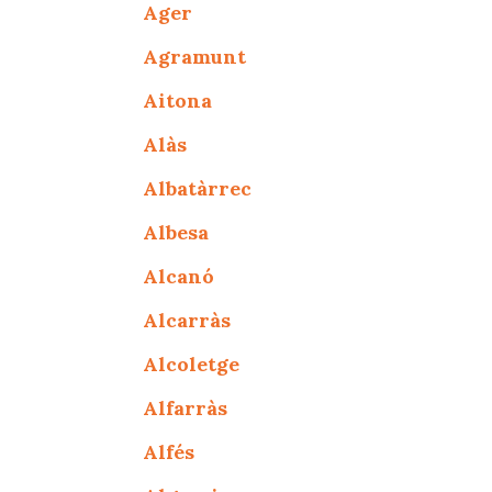
Ager
Agramunt
Aitona
Alàs
Albatàrrec
Albesa
Alcanó
Alcarràs
Alcoletge
Alfarràs
Alfés