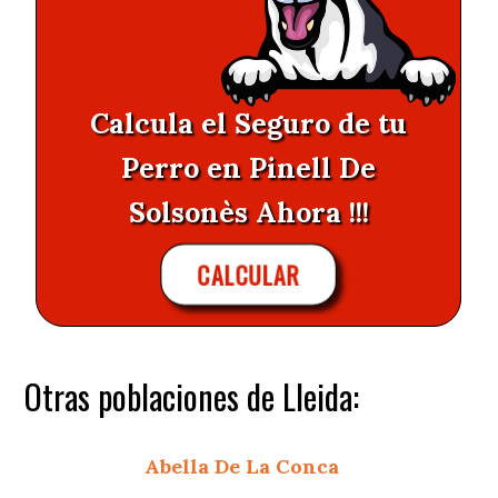
Calcula el Seguro de tu
Perro en Pinell De
Solsonès Ahora !!!
CALCULAR
Otras poblaciones de Lleida:
Abella De La Conca