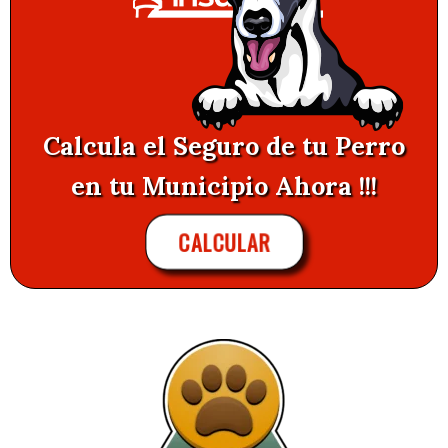
Calcula el Seguro de tu Perro
en tu Municipio Ahora !!!
CALCULAR