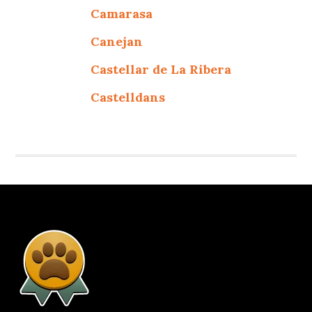
Camarasa
Canejan
Castellar de La Ribera
Castelldans