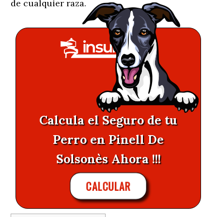
de cualquier raza.
Calcula el Seguro de tu
Perro en Pinell De
Solsonès Ahora !!!
CALCULAR