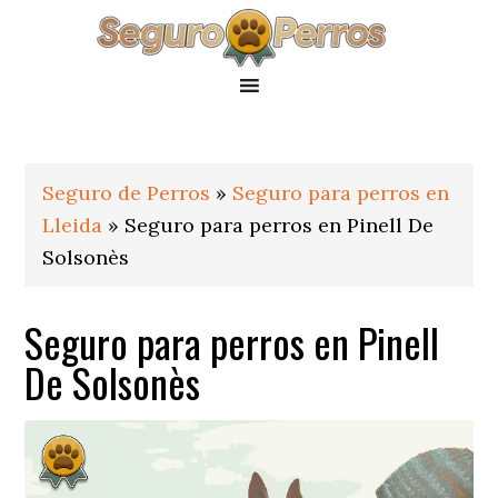
Saltar
Saltar
Saltar
a
al
al
la
contenido
pie
navegación
principal
de
principal
página
Seguro de Perros
»
Seguro para perros en
Lleida
»
Seguro para perros en Pinell De
Solsonès
Seguro para perros en Pinell
De Solsonès