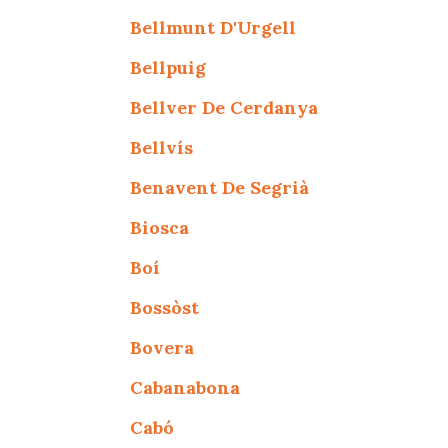
Bellmunt D'Urgell
Bellpuig
Bellver De Cerdanya
Bellvís
Benavent De Segrià
Biosca
Boí
Bossòst
Bovera
Cabanabona
Cabó