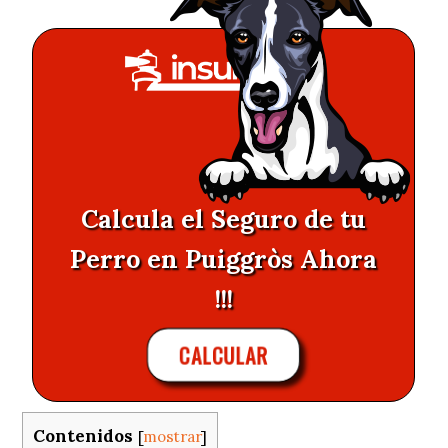
Calcula el Seguro de tu
Perro en Puiggròs Ahora
!!!
CALCULAR
Contenidos
[
mostrar
]