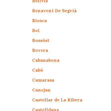
Bellvís
Benavent De Segrià
Biosca
Boí
Bossòst
Bovera
Cabanabona
Cabó
Camarasa
Canejan
Castellar de La Ribera
Castelldans