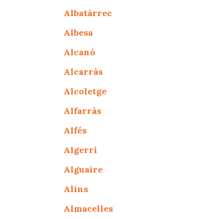
Albatàrrec
Albesa
Alcanó
Alcarràs
Alcoletge
Alfarràs
Alfés
Algerri
Alguaire
Alins
Almacelles