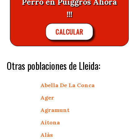
Perro en Puiggròs Ahora
!!!
CALCULAR
Otras poblaciones de Lleida:
Abella De La Conca
Ager
Agramunt
Aitona
Alàs