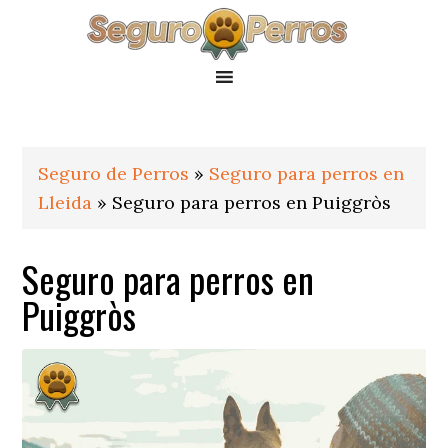
Saltar
Saltar
Saltar
a
al
al
la
contenido
pie
navegación
principal
de
principal
página
Seguro de Perros
»
Seguro para perros en
Lleida
»
Seguro para perros en Puiggròs
Seguro para perros en
Puiggròs