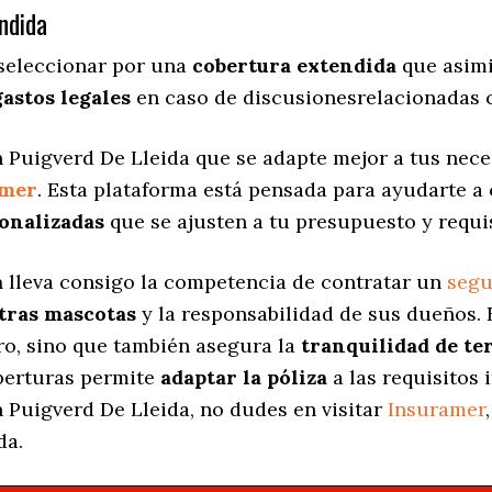
ndida
 seleccionar por una
cobertura extendida
que asimi
gastos legales
en caso de discusionesrelacionadas c
 Puigverd De Lleida que se adapte mejor a tus neces
amer
. Esta plataforma está pensada para ayudarte a
onalizadas
que se ajusten a tu presupuesto y requi
a
lleva consigo la competencia de contratar un
segu
stras mascotas
y la responsabilidad de sus dueños.
ro, sino que también asegura la
tranquilidad de te
oberturas permite
adaptar la póliza
a las requisitos 
 Puigverd De Lleida, no dudes en visitar
Insuramer
da.