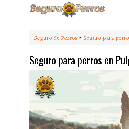
Saltar
Saltar
Saltar
a
al
al
la
contenido
pie
navegación
principal
de
principal
página
Seguro de Perros
»
Seguro para perro
Seguro para perros en Pui