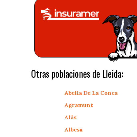
Otras poblaciones de Lleida:
Abella De La Conca
Agramunt
Alàs
Albesa