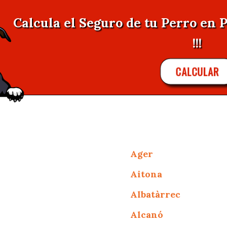
Calcula el Seguro de tu Perro en 
!!!
CALCULAR
Ager
Aitona
Albatàrrec
Alcanó