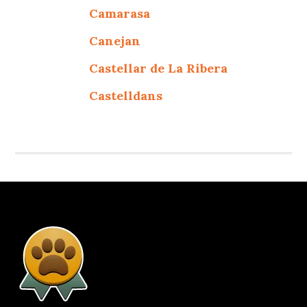
Camarasa
Canejan
Castellar de La Ribera
Castelldans