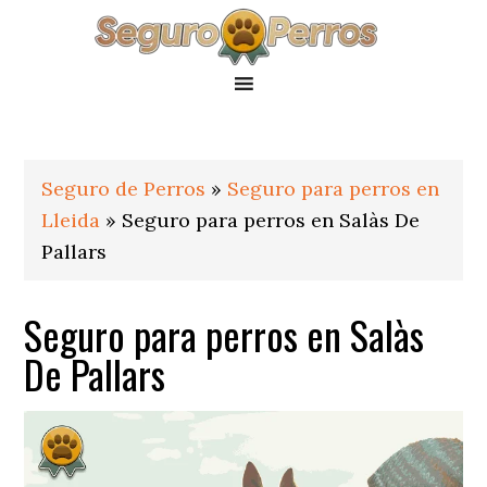
Saltar
Saltar
Saltar
a
al
al
la
contenido
pie
navegación
principal
de
principal
página
Seguro de Perros
»
Seguro para perros en
Lleida
»
Seguro para perros en Salàs De
Pallars
Seguro para perros en Salàs
De Pallars