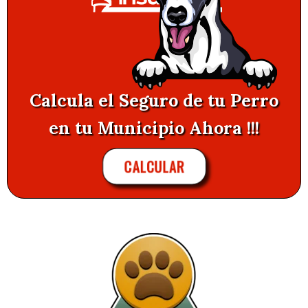
Calcula el Seguro de tu Perro
en tu Municipio Ahora !!!
CALCULAR