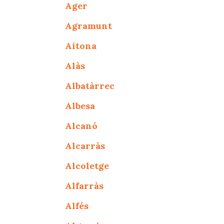
Ager
Agramunt
Aitona
Alàs
Albatàrrec
Albesa
Alcanó
Alcarràs
Alcoletge
Alfarràs
Alfés