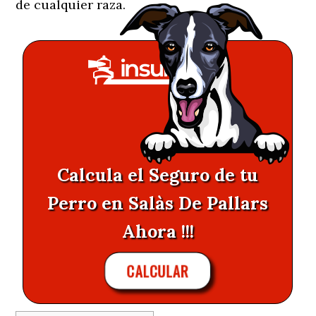
de cualquier raza.
Calcula el Seguro de tu
Perro en Salàs De Pallars
Ahora !!!
CALCULAR