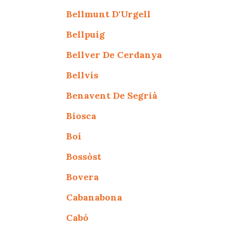
Bellmunt D'Urgell
Bellpuig
Bellver De Cerdanya
Bellvís
Benavent De Segrià
Biosca
Boí
Bossòst
Bovera
Cabanabona
Cabó