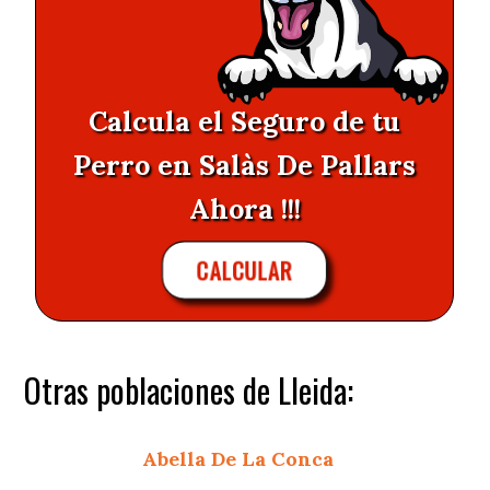
Calcula el Seguro de tu
Perro en Salàs De Pallars
Ahora !!!
CALCULAR
Otras poblaciones de Lleida:
Abella De La Conca