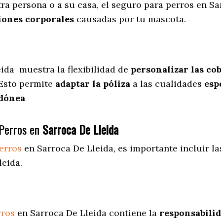
ra persona o a su casa, el seguro para perros en Sa
iones corporales
causadas por tu mascota.
eida
muestra
la flexibilidad de
personalizar las co
 Esto permite
adaptar la póliza
a las cualidades
espe
idónea
Perros en
Sarroca De Lleida
erros
en Sarroca De Lleida
, es importante incluir l
leida.
rros
en Sarroca De Lleida contiene la
responsabilid