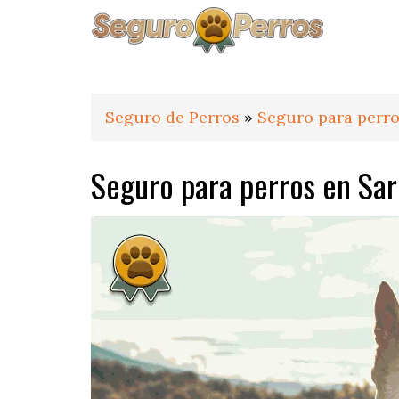
Saltar
Saltar
Saltar
a
al
al
la
contenido
pie
navegación
principal
de
principal
página
Seguro de Perros
»
Seguro para perro
Seguro para perros en Sar