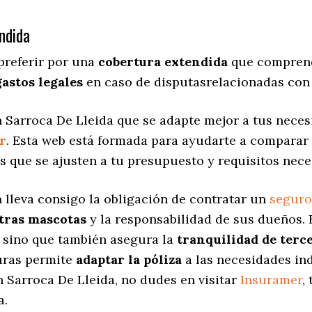
ndida
preferir por una
cobertura extendida
que comprend
gastos legales
en caso de disputasrelacionadas con 
 Sarroca De Lleida que se adapte mejor a tus necesi
r
. Esta web está formada para ayudarte a comparar
as
que se ajusten a tu presupuesto y requisitos nece
a
lleva consigo la obligación de contratar un
seguro
stras mascotas
y la responsabilidad de sus dueños.
, sino que también asegura la
tranquilidad de terc
turas permite
adaptar la póliza
a las necesidades in
 Sarroca De Lleida, no dudes en visitar
Insuramer
,
a.