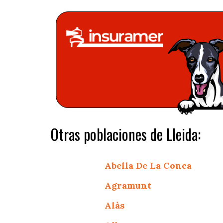
Otras poblaciones de Lleida:
Abella De La Conca
Agramunt
Alàs