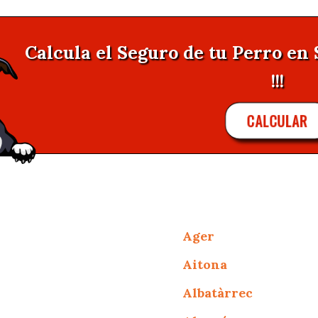
Calcula el Seguro de tu Perro en
!!!
CALCULAR
Ager
Aitona
Albatàrrec