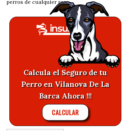
perros de cualquier raza.
Calcula el Seguro de tu
Perro en Vilanova De La
Barca Ahora !!!
CALCULAR