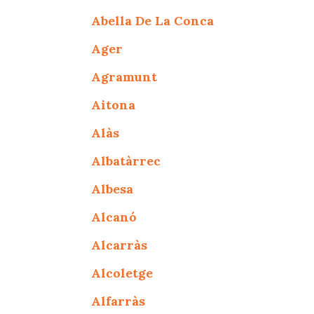
Abella De La Conca
Ager
Agramunt
Aitona
Alàs
Albatàrrec
Albesa
Alcanó
Alcarràs
Alcoletge
Alfarràs