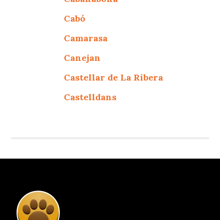
Cabó
Camarasa
Canejan
Castellar de La Ribera
Castelldans