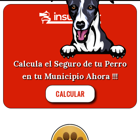
Calcula el Seguro de tu Perro
en tu Municipio Ahora !!!
CALCULAR