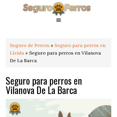
Saltar
Saltar
Saltar
a
al
al
la
contenido
pie
navegación
principal
de
principal
página
Seguro de Perros
»
Seguro para perros en
Lleida
»
Seguro para perros en Vilanova
De La Barca
Seguro para perros en
Vilanova De La Barca