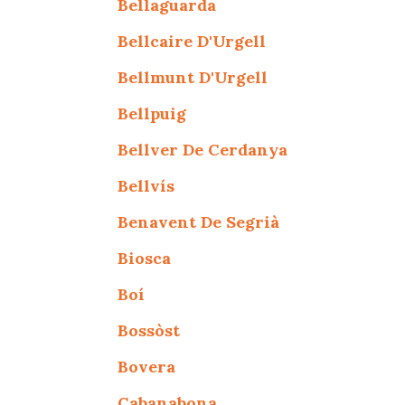
Bellaguarda
Bellcaire D'Urgell
Bellmunt D'Urgell
Bellpuig
Bellver De Cerdanya
Bellvís
Benavent De Segrià
Biosca
Boí
Bossòst
Bovera
Cabanabona