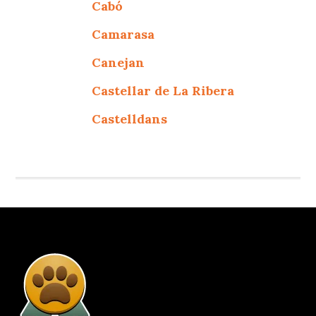
Cabó
Camarasa
Canejan
Castellar de La Ribera
Castelldans