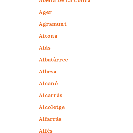
Abella De La Conca
Ager
Agramunt
Aitona
Alàs
Albatàrrec
Albesa
Alcanó
Alcarràs
Alcoletge
Alfarràs
Alfés