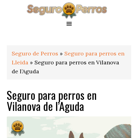
Saltar
Saltar
Saltar
a
al
al
la
contenido
pie
navegación
principal
de
principal
página
Seguro de Perros
»
Seguro para perros en
Lleida
»
Seguro para perros en Vilanova
de l’Aguda
Seguro para perros en
Vilanova de l’Aguda