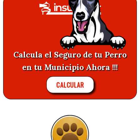
Calcula el Seguro de tu Perro
en tu Municipio Ahora !!!
CALCULAR