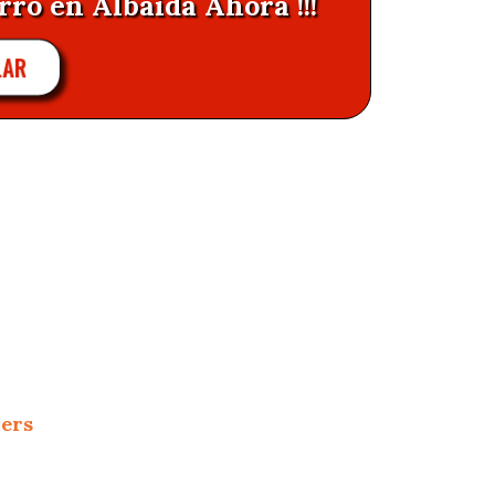
rro en Albaida Ahora !!!
LAR
hers