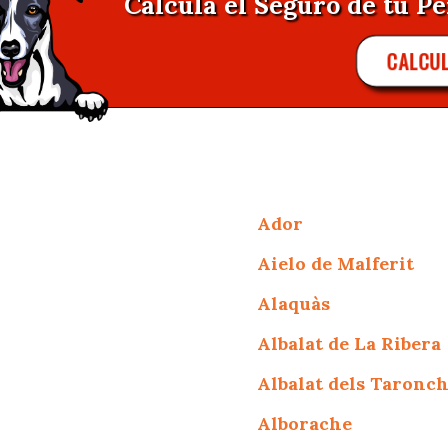
Calcula el Seguro de tu Pe
CALCU
Ador
Aielo de Malferit
Alaquàs
Albalat de La Ribera
Albalat dels Taronc
Alborache