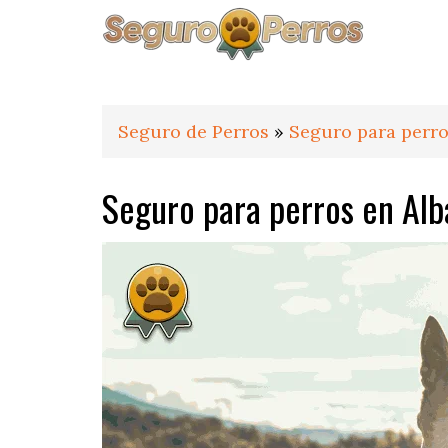
Saltar
Saltar
Saltar
a
al
al
la
contenido
pie
navegación
principal
de
principal
página
Seguro de Perros
»
Seguro para perro
Seguro para perros en Alb