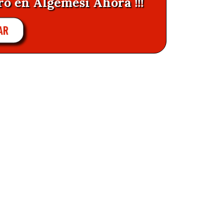
ro en Algemesí Ahora !!!
AR