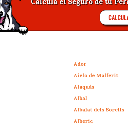
Calcula el Seguro de tu Per
CALCUL
Ador
Aielo de Malferit
Alaquàs
Albal
Albalat dels Sorells
Alberic