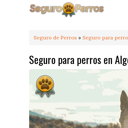
Saltar
Saltar
Saltar
a
al
al
la
contenido
pie
navegación
principal
de
principal
página
Seguro de Perros
»
Seguro para perro
Seguro para perros en Al