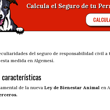
Calcula el Seguro de tu Per
CALCUL
uliaridades del seguro de responsabilidad civil a t
e esta medida en
Algemesí.
s características
damental de la nueva
Ley de Bienestar Animal
en A
erceros.