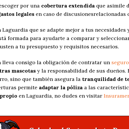
 escoger por una
cobertura extendida
que asimile d
gastos legales
en caso de discusionesrelacionadas c
 Laguardia que se adapte mejor a tus necesidades 
está formada para ayudarte a comparar y selecciona
usten a tu presupuesto y requisitos necesarios.
a
lleva consigo la obligación de contratar un
seguro
stras mascotas
y la responsabilidad de sus dueños.
erro, sino que también asegura la
tranquilidad de t
berturas permite
adaptar la póliza
a las característi
propio
en Laguardia, no dudes en visitar
Insurame