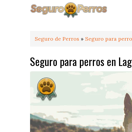
Saltar
Saltar
Saltar
a
al
al
la
contenido
pie
navegación
principal
de
principal
página
Seguro de Perros
»
Seguro para perro
Seguro para perros en Lag