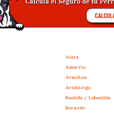
Calcula el Seguro de tu Perr
CALCUL
Aiara
Amurrio
Armiñon
Artziniega
Bastida / Labastida
Bernedo