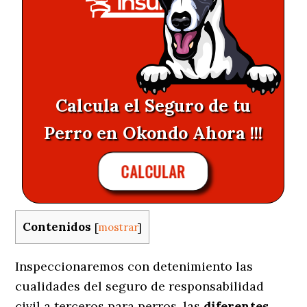
Calcula el Seguro de tu
Perro en Okondo Ahora !!!
CALCULAR
Contenidos
[
mostrar
]
Inspeccionaremos con detenimiento las
cualidades del seguro de responsabilidad
civil a terceros para perros, las
diferentes