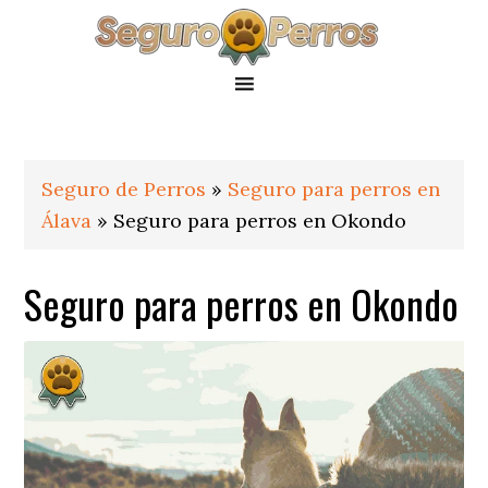
Saltar
Saltar
Saltar
a
al
al
la
contenido
pie
navegación
principal
de
principal
página
Seguro de Perros
»
Seguro para perros en
Álava
»
Seguro para perros en Okondo
Seguro para perros en Okondo