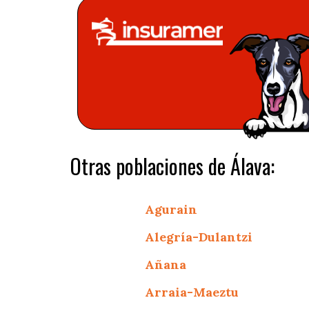
Otras poblaciones de Álava:
Agurain
Alegría-Dulantzi
Añana
Arraia-Maeztu