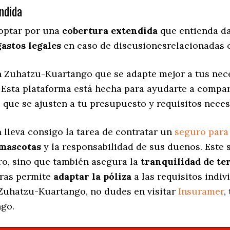
ndida
 optar por una
cobertura extendida
que entienda da
gastos legales
en caso de discusionesrelacionadas c
 Zuhatzu-Kuartango que se adapte mejor a tus neces
. Esta plataforma está hecha para ayudarte a compa
s
que se ajusten a tu presupuesto y requisitos neces
a
lleva consigo la tarea de contratar un
seguro para
 mascotas
y la responsabilidad de sus dueños. Est
ro, sino que también asegura la
tranquilidad de te
uras permite
adaptar la póliza
a las requisitos indi
Zuhatzu-Kuartango, no dudes en visitar
Insuramer
,
go.