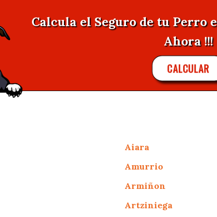
Calcula el Seguro de tu Perro
Ahora !!!
CALCULAR
Aiara
Amurrio
Armiñon
Artziniega