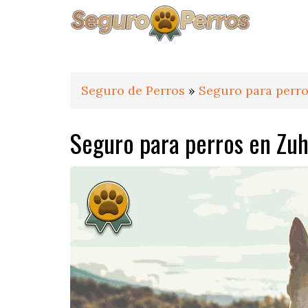
Saltar
Saltar
Saltar
a
al
al
la
contenido
pie
navegación
principal
de
principal
página
Seguro de Perros
»
Seguro para perro
Seguro para perros en Zu