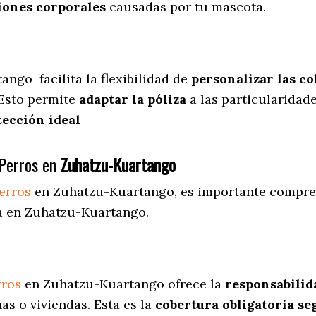
iones corporales
causadas por tu mascota.
tango
facilita
la flexibilidad de
personalizar las c
 Esto permite
adaptar la póliza
a las particularidad
tección ideal
Perros en
Zuhatzu-Kuartango
erros
en Zuhatzu-Kuartango
, es importante compre
da en Zuhatzu-Kuartango.
rros
en Zuhatzu-Kuartango ofrece la
responsabilida
s o viviendas. Esta es la
cobertura obligatoria se