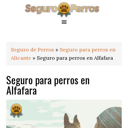
Saltar
Saltar
Saltar
a
al
al
la
contenido
pie
navegación
principal
de
principal
página
Seguro de Perros
»
Seguro para perros en
Alicante
»
Seguro para perros en Alfafara
Seguro para perros en
Alfafara