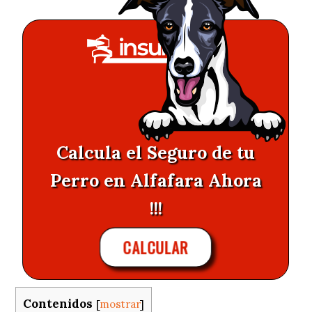
Calcula el Seguro de tu
Perro en Alfafara Ahora
!!!
CALCULAR
Contenidos
[
mostrar
]