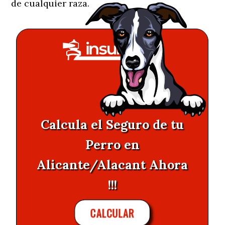
de cualquier raza.
Calcula el Seguro de tu
Perro en
Alicante/Alacant Ahora
!!!
CALCULAR