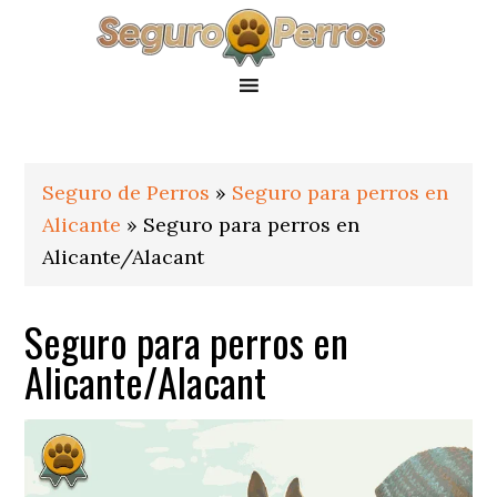
Saltar
Saltar
Saltar
a
al
al
la
contenido
pie
navegación
principal
de
principal
página
Seguro de Perros
»
Seguro para perros en
Alicante
»
Seguro para perros en
Alicante/Alacant
Seguro para perros en
Alicante/Alacant