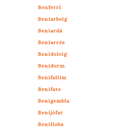
Benferri
Beniarbeig
Beniardà
Beniarrés
Benidoleig
Benidorm
Benifallim
Benifato
Benigembla
Benijófar
Benilloba