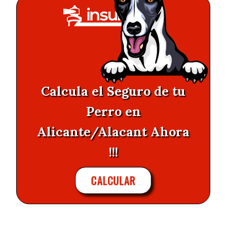
Calcula el Seguro de tu
Perro en
Alicante/Alacant Ahora
!!!
CALCULAR