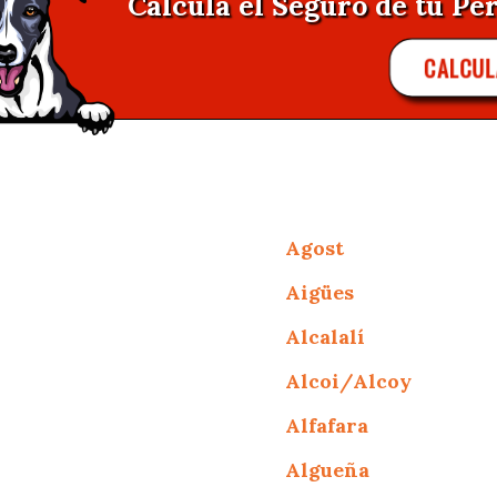
Calcula el Seguro de tu Per
CALCUL
Agost
Aigües
Alcalalí
Alcoi/Alcoy
Alfafara
Algueña