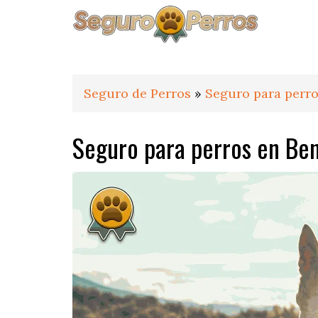
Saltar
Saltar
Saltar
a
al
al
la
contenido
pie
navegación
principal
de
principal
página
Seguro de Perros
»
Seguro para perro
Seguro para perros en Ben