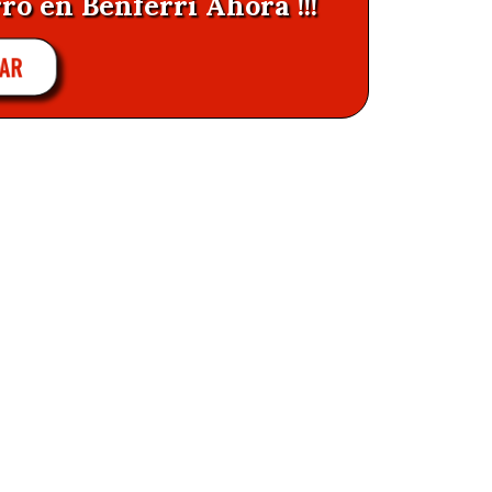
ro en Benferri Ahora !!!
AR