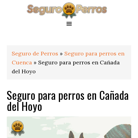
Saltar
Saltar
Saltar
a
al
al
la
contenido
pie
navegación
principal
de
principal
página
Seguro de Perros
»
Seguro para perros en
Cuenca
»
Seguro para perros en Cañada
del Hoyo
Seguro para perros en Cañada
del Hoyo