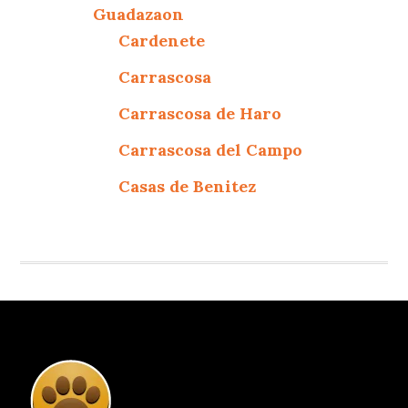
Guadazaon
Cardenete
Carrascosa
Carrascosa de Haro
Carrascosa del Campo
Casas de Benitez