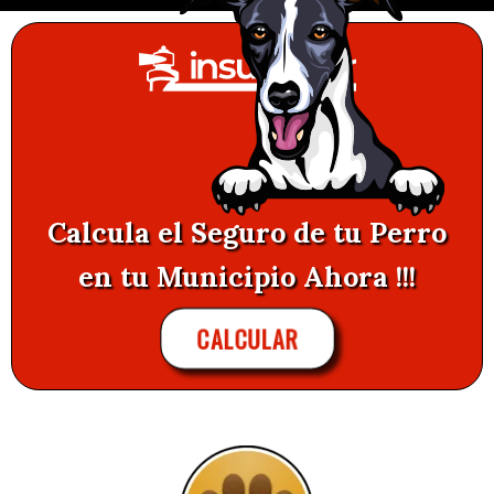
Calcula el Seguro de tu Perro
en tu Municipio Ahora !!!
CALCULAR