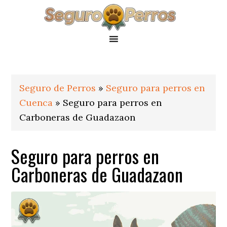
Saltar
Saltar
Saltar
a
al
al
la
contenido
pie
navegación
principal
de
principal
página
Seguro de Perros
»
Seguro para perros en
Cuenca
»
Seguro para perros en
Carboneras de Guadazaon
Seguro para perros en
Carboneras de Guadazaon