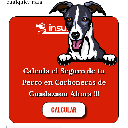
cualquier raza.
Calcula el Seguro de tu
Perro en Carboneras de
Guadazaon Ahora !!!
CALCULAR