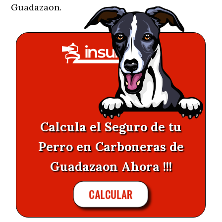
Guadazaon.
Calcula el Seguro de tu
Perro en Carboneras de
Guadazaon Ahora !!!
CALCULAR