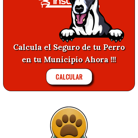
Calcula el Seguro de tu Perro
en tu Municipio Ahora !!!
CALCULAR