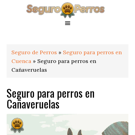
Saltar
Saltar
Saltar
a
al
al
la
contenido
pie
navegación
principal
de
principal
página
Seguro de Perros
»
Seguro para perros en
Cuenca
»
Seguro para perros en
Cañaveruelas
Seguro para perros en
Cañaveruelas