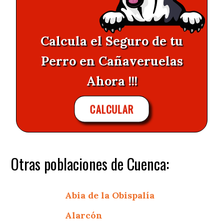
Calcula el Seguro de tu
Perro en Cañaveruelas
Ahora !!!
CALCULAR
Otras poblaciones de Cuenca:
Abia de la Obispalía
Alarcón