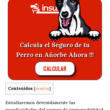
Calcula el Seguro de tu
Perro en Añorbe Ahora !!!
CALCULAR
Contenidos
[
mostrar
]
Estudiaremos detenidamente las
peculiaridades del seguro de responsabilidad