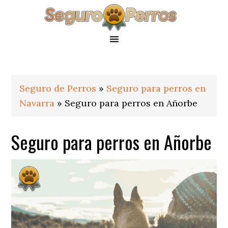
Saltar
Saltar
Saltar
a
al
al
la
contenido
pie
navegación
principal
de
principal
página
Seguro de Perros
»
Seguro para perros en
Navarra
»
Seguro para perros en Añorbe
Seguro para perros en Añorbe