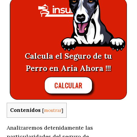
Calcula el Seguro de tu
Perro en Aria Ahora !!!
CALCULAR
Contenidos
[
mostrar
]
Analizaremos detenidamente las
particularidades del seguro de