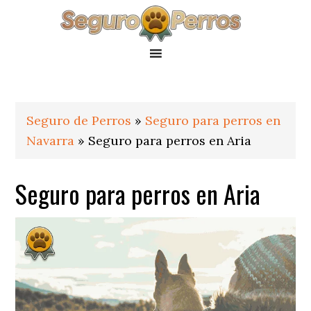
Saltar
Saltar
Saltar
a
al
al
la
contenido
pie
navegación
principal
de
principal
página
Seguro de Perros
»
Seguro para perros en
Navarra
»
Seguro para perros en Aria
Seguro para perros en Aria