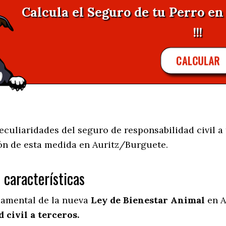
Calcula el Seguro de tu Perro e
!!!
CALCULAR
uliaridades del seguro de responsabilidad civil a 
ión de esta medida en
Auritz/Burguete.
s características
damental de la nueva
Ley de Bienestar Animal
en A
 civil a terceros.