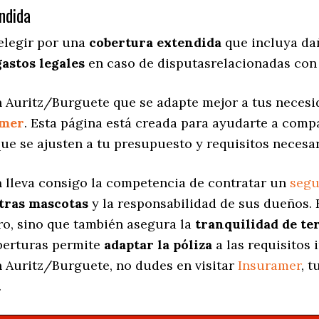
ndida
elegir por una
cobertura extendida
que incluya dañ
gastos legales
en caso de disputasrelacionadas con 
 Auritz/Burguete que se adapte mejor a tus necesid
amer
. Esta página está creada para ayudarte a comp
ue se ajusten a tu presupuesto y requisitos necesar
a
lleva consigo la competencia de contratar un
segu
stras mascotas
y la responsabilidad de sus dueños.
ro, sino que también asegura la
tranquilidad de te
oberturas permite
adaptar la póliza
a las requisitos 
 Auritz/Burguete, no dudes en visitar
Insuramer
, 
.