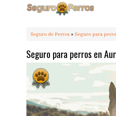
Saltar
Saltar
Saltar
a
al
al
la
contenido
pie
navegación
principal
de
principal
página
Seguro de Perros
»
Seguro para perro
Seguro para perros en Aur