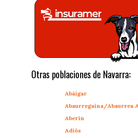
Otras poblaciones de Navarra:
Abáigar
Abaurregaina/Abaurrea A
Aberin
Adiós