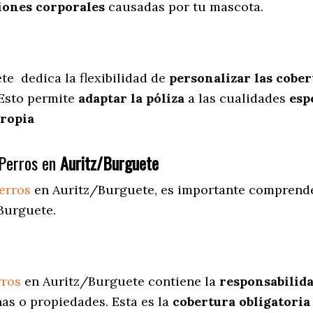
iones corporales
causadas por tu mascota.
ete
dedica
la flexibilidad de
personalizar las cober
 Esto permite
adaptar la póliza
a las cualidades
espe
propia
Perros en
Auritz/Burguete
erros
en Auritz/Burguete
, es importante comprende
Burguete.
rros
en Auritz/Burguete contiene la
responsabilida
as o propiedades. Esta es la
cobertura obligatoria