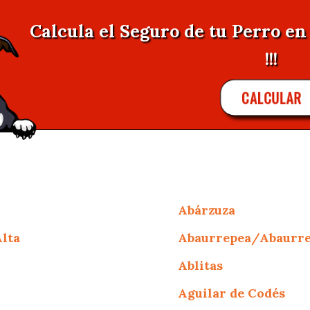
Calcula el Seguro de tu Perro e
!!!
CALCULAR
Abárzuza
lta
Abaurrepea/Abaurre
Ablitas
Aguilar de Codés