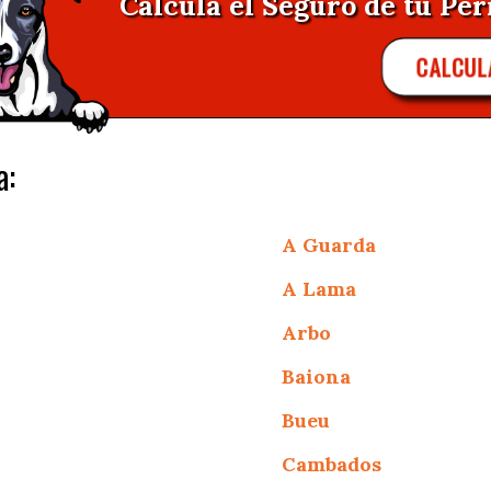
Calcula el Seguro de tu Per
CALCUL
a:
A Guarda
A Lama
Arbo
Baiona
Bueu
Cambados