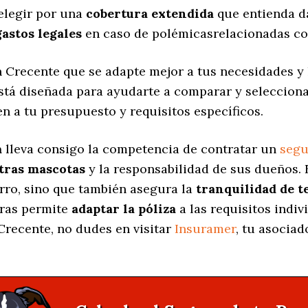
elegir por una
cobertura extendida
que entienda d
gastos legales
en caso de polémicasrelacionadas co
 Crecente que se adapte mejor a tus necesidades y l
está diseñada para ayudarte a comparar y seleccion
n a tu presupuesto y requisitos específicos.
a
lleva consigo la competencia de contratar un
segu
stras mascotas
y la responsabilidad de sus dueños.
erro, sino que también asegura la
tranquilidad de t
uras permite
adaptar la póliza
a las requisitos indi
Crecente, no dudes en visitar
Insuramer
, tu asocia