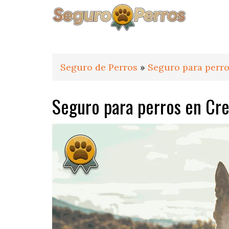
Saltar
Saltar
Saltar
a
al
al
la
contenido
pie
navegación
principal
de
principal
página
Seguro de Perros
»
Seguro para perro
Seguro para perros en Cr