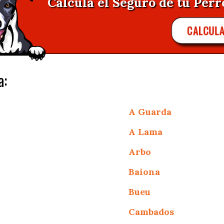
Calcula el Seguro de tu Per
CALCUL
a:
A Guarda
A Lama
Arbo
Baiona
Bueu
Cambados