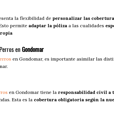
esenta
la flexibilidad de
personalizar las cobertur
 Esto permite
adaptar la póliza
a las cualidades
espe
propia
Perros en
Gondomar
erros
en Gondomar
, es importante asimilar las dis
mar.
rros
en Gondomar tiene la
responsabilidad civil a 
ndas. Esta es la
cobertura obligatoria según la nu