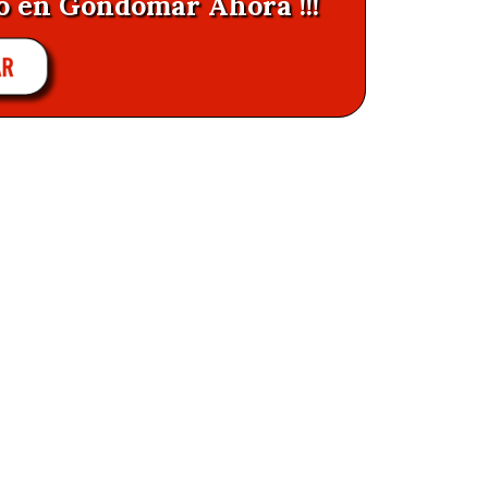
ro en Gondomar Ahora !!!
AR