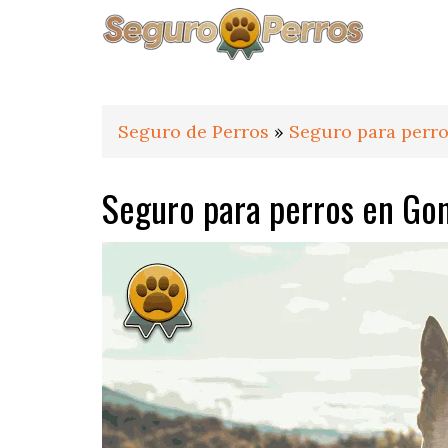
Saltar
Saltar
Saltar
a
al
al
la
contenido
pie
navegación
principal
de
principal
página
Seguro de Perros
»
Seguro para perro
Seguro para perros en G