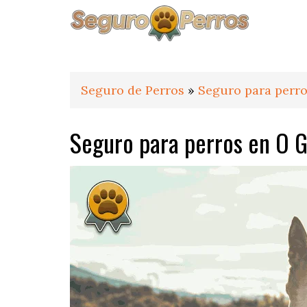
Saltar
Saltar
Saltar
a
al
al
la
contenido
pie
navegación
principal
de
principal
página
Seguro de Perros
»
Seguro para perro
Seguro para perros en O 