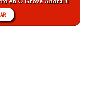
rro en O Grove Ahora !!!
AR