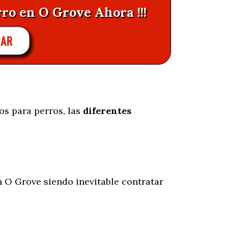
rro en O Grove Ahora !!!
AR
os para perros, las
diferentes
 O Grove siendo inevitable contratar