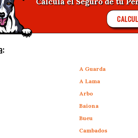
Calcula el Seguro de tu Pe
CALCUL
a:
A Guarda
A Lama
Arbo
Baiona
Bueu
Cambados