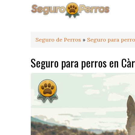
Saltar
Saltar
Saltar
a
al
al
la
contenido
pie
navegación
principal
de
principal
página
Seguro de Perros
»
Seguro para perro
Seguro para perros en Cà