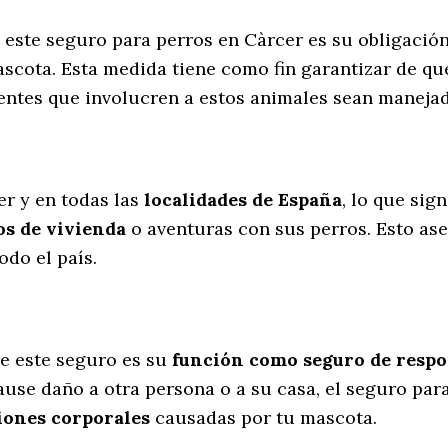
e este seguro para perros en Càrcer es su obligació
scota. Esta medida tiene como fin garantizar de qu
dentes que involucren a estos animales sean manej
l
er y en todas las
localidades de España
, lo que sig
s de vivienda
o aventuras con sus perros
. Esto as
do el país.
e este seguro es su
función como seguro de respon
cause daño a otra persona o a su casa, el seguro par
iones corporales
causadas por tu mascota.