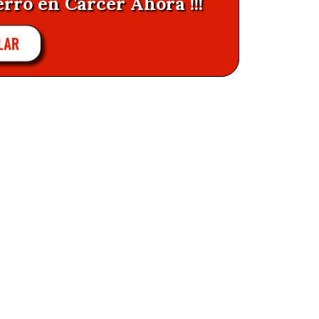
erro en Càrcer Ahora !!!
LAR