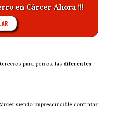
erro en Càrcer Ahora !!!
LAR
terceros para perros, las
diferentes
àrcer siendo imprescindible contratar