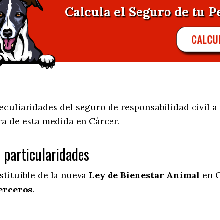
Calcula el Seguro de tu P
CALCU
uliaridades del seguro de responsabilidad civil a 
ra de esta medida en
Càrcer.
s particularidades
stituible de la nueva
Ley de Bienestar Animal
en C
erceros.