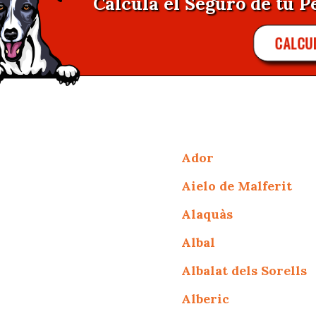
Calcula el Seguro de tu P
CALCU
Ador
Aielo de Malferit
Alaquàs
Albal
Albalat dels Sorells
Alberic