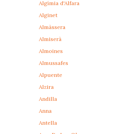
Algímia d'Alfara
Alginet
Almàssera
Almiserà
Almoines
Almussafes
Alpuente
Alzira
Andilla
Anna
Antella