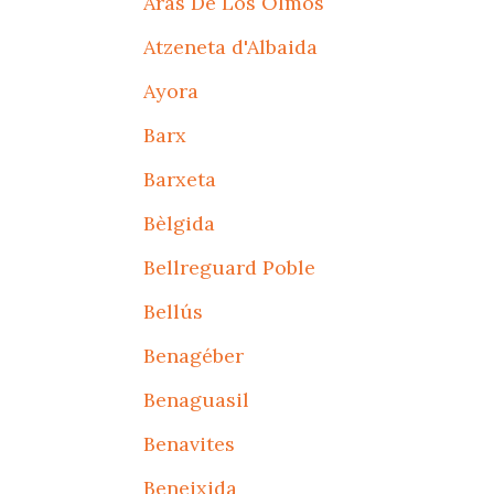
Aras De Los Olmos
Atzeneta d'Albaida
Ayora
Barx
Barxeta
Bèlgida
Bellreguard Poble
Bellús
Benagéber
Benaguasil
Benavites
Beneixida