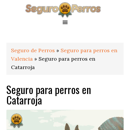
Saltar
Saltar
Saltar
a
al
al
la
contenido
pie
navegación
principal
de
principal
página
Seguro de Perros
»
Seguro para perros en
Valencia
»
Seguro para perros en
Catarroja
Seguro para perros en
Catarroja