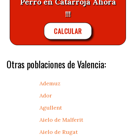
Perro en Catarroja Ahora
!!!
CALCULAR
Otras poblaciones de Valencia:
Ademuz
Ador
Agullent
Aielo de Malferit
Aielo de Rugat