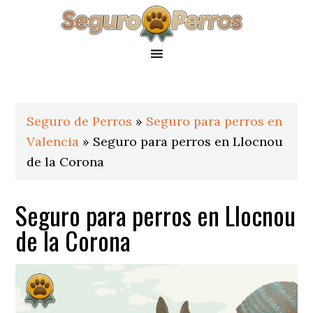
Saltar
Saltar
Saltar
a
al
al
la
contenido
pie
navegación
principal
de
principal
página
Seguro de Perros
»
Seguro para perros en
Valencia
»
Seguro para perros en Llocnou
de la Corona
Seguro para perros en Llocnou
de la Corona