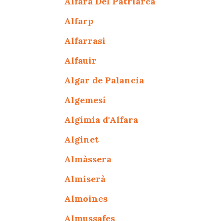
Alfara Del Patriarca
Alfarp
Alfarrasi
Alfauir
Algar de Palancia
Algemesí
Algímia d'Alfara
Alginet
Almàssera
Almiserà
Almoines
Almussafes