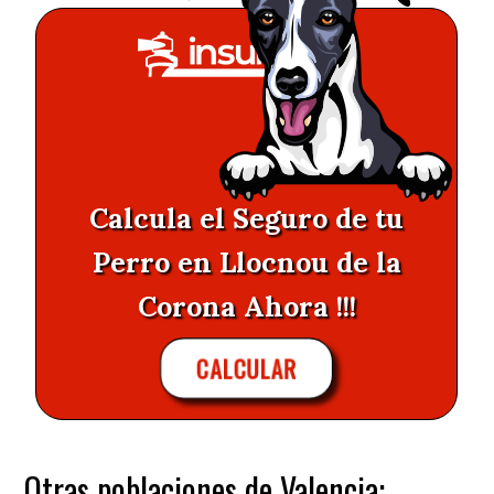
Calcula el Seguro de tu
Perro en Llocnou de la
Corona Ahora !!!
CALCULAR
Otras poblaciones de Valencia: