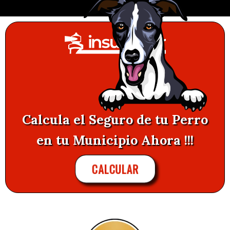
Calcula el Seguro de tu Perro
en tu Municipio Ahora !!!
CALCULAR