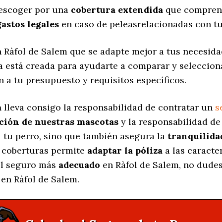
 escoger por una
cobertura extendida
que comprend
gastos legales
en caso de peleasrelacionadas con tu
 Ràfol de Salem que se adapte mejor a tus necesida
na está creada para ayudarte a comparar y seleccio
n a tu presupuesto y requisitos específicos.
a
lleva consigo la responsabilidad de contratar un
s
cción de nuestras mascotas
y la responsabilidad d
 tu perro, sino que también asegura la
tranquilida
s coberturas permite
adaptar la póliza
a las caracte
 el seguro más
adecuado
en Ràfol de Salem, no dudes
en Ràfol de Salem.