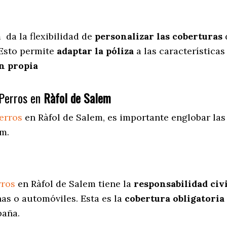
m
da
la flexibilidad de
personalizar las coberturas
 Esto permite
adaptar la póliza
a las características
n propia
Perros en
Ràfol de Salem
erros
en Ràfol de Salem
, es importante englobar las
em.
rros
en Ràfol de Salem tiene la
responsabilidad civi
as o automóviles. Esta es la
cobertura obligatoria
paña.