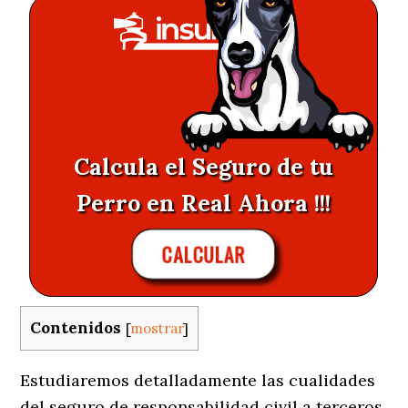
Calcula el Seguro de tu
Perro en Real Ahora !!!
CALCULAR
Contenidos
[
mostrar
]
Estudiaremos detalladamente las cualidades
del seguro de responsabilidad civil a terceros