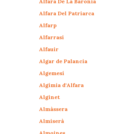
Alfara De La Baronia
Alfara Del Patriarca
Alfarp
Alfarrasi
Alfauir
Algar de Palancia
Algemesí
Algímia d'Alfara
Alginet
Almàssera
Almiserà
Almoines