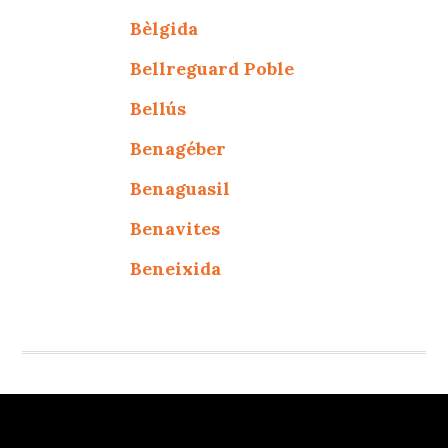
Bèlgida
Bellreguard Poble
Bellús
Benagéber
Benaguasil
Benavites
Beneixida