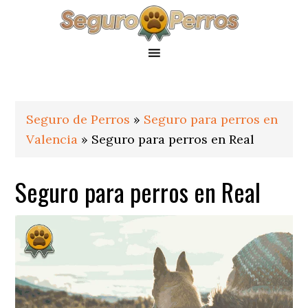
Saltar
Saltar
Saltar
a
al
al
la
contenido
pie
navegación
principal
de
principal
página
Seguro de Perros
»
Seguro para perros en
Valencia
»
Seguro para perros en Real
Seguro para perros en Real