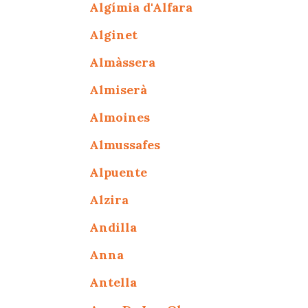
Algímia d'Alfara
Alginet
Almàssera
Almiserà
Almoines
Almussafes
Alpuente
Alzira
Andilla
Anna
Antella