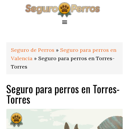
Saltar
Saltar
Saltar
a
al
al
la
contenido
pie
navegación
principal
de
principal
página
Seguro de Perros
»
Seguro para perros en
Valencia
»
Seguro para perros en Torres-
Torres
Seguro para perros en Torres-
Torres