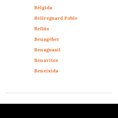
Bèlgida
Bellreguard Poble
Bellús
Benagéber
Benaguasil
Benavites
Beneixida