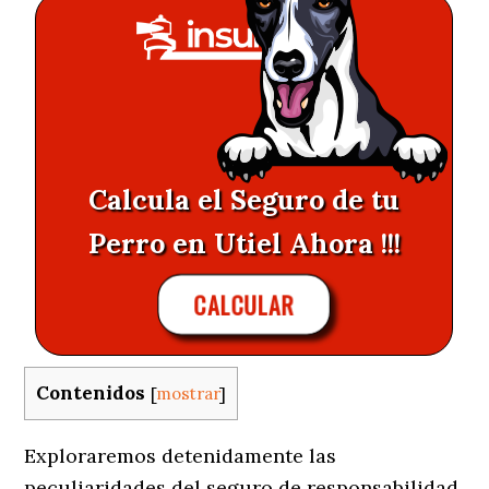
Calcula el Seguro de tu
Perro en Utiel Ahora !!!
CALCULAR
Contenidos
[
mostrar
]
Exploraremos detenidamente las
peculiaridades del seguro de responsabilidad