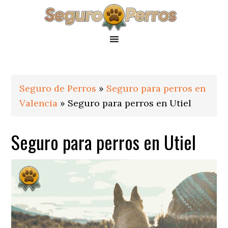
Saltar
Saltar
Saltar
a
al
al
la
contenido
pie
navegación
principal
de
principal
página
Seguro de Perros
»
Seguro para perros en
Valencia
»
Seguro para perros en Utiel
Seguro para perros en Utiel