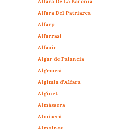
Alfara De La Baronia
Alfara Del Patriarca
Alfarp
Alfarrasi
Alfauir
Algar de Palancia
Algemesí
Algímia d'Alfara
Alginet
Almàssera
Almiserà
Almoines