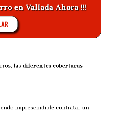
rro en Vallada Ahora !!!
LAR
rros, las
diferentes coberturas
iendo imprescindible contratar un