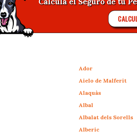
Calcula el Seguro de tu Pe
CALCU
Ador
Aielo de Malferit
Alaquàs
Albal
Albalat dels Sorells
Alberic