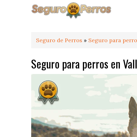
Saltar
Saltar
Saltar
a
al
al
la
contenido
pie
navegación
principal
de
principal
página
Seguro de Perros
»
Seguro para perro
Seguro para perros en Val