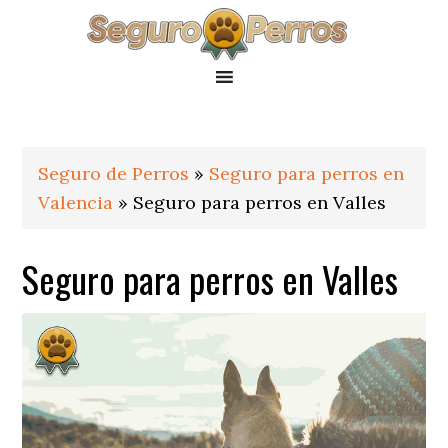
Saltar
Saltar
Saltar
a
al
al
la
contenido
pie
navegación
principal
de
principal
página
Seguro de Perros
»
Seguro para perros en
Valencia
»
Seguro para perros en Valles
Seguro para perros en Valles